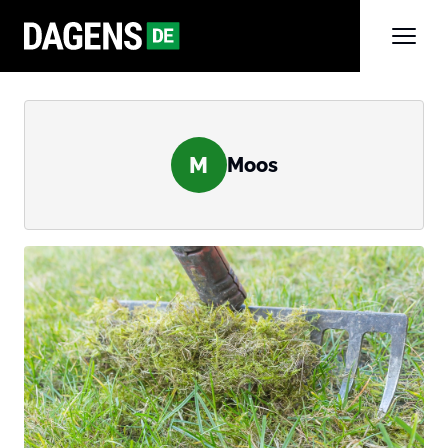
M
Moos