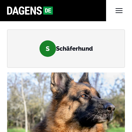
S
Schäferhund