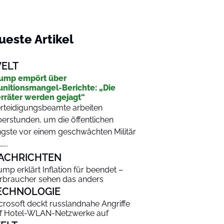
ueste Artikel
ELT
ump empört über
nitionsmangel-Berichte: „Die
rräter werden gejagt“
rteidigungsbeamte arbeiten
erstunden, um die öffentlichen
gste vor einem geschwächten Militär
...
ACHRICHTEN
ump erklärt Inflation für beendet –
rbraucher sehen das anders
ECHNOLOGIE
crosoft deckt russlandnahe Angriffe
f Hotel-WLAN-Netzwerke auf