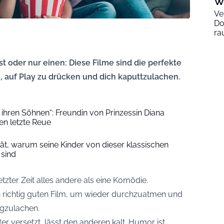
W
Ve
Do
ra
t oder nur einen: Diese Filme sind die perfekte
 auf Play zu drücken und dich kaputtzulachen.
 ihren Söhnen“: Freundin von Prinzessin Diana
ren letzte Reue
rät, warum seine Kinder von dieser klassischen
sind
etzter Zeit alles andere als eine Komödie.
 richtig guten Film, um wieder durchzuatmen und
egzulachen.
r versetzt, lässt den anderen kalt. Humor ist