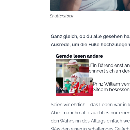
Shutterstock
Ganz gleich, ob du alle gesehen has
Ausrede, um die Füße hochzulegen,
Gerade lesen andere
„Ein Bärendienst an
erinnert sich an de
Prinz William ver
Sitcom besessen 
Seien wir ehrlich – das Leben war in l
Aber manchmal braucht es nur einen
den Wahnsinn des Alltags einfach w
Was den einen in schallendes Gelächte