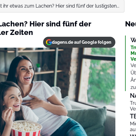
 ihr etwas zum Lachen? Hier sind fünf der lustigsten...
achen? Hier sind fünf der
Ne
ler Zeiten
W
dagens.de auf Google folgen
Tr
Mu
Ve
Ve
Üb
Än
zu…
N
Tr
Ve
T
Mi
au