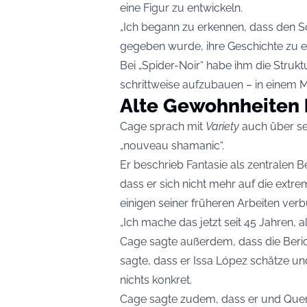
eine Figur zu entwickeln.
„Ich begann zu erkennen, dass den Sch
gegeben wurde, ihre Geschichte zu er
Bei „Spider-Noir“ habe ihm die Struk
schrittweise aufzubauen – in einem M
Alte Gewohnheiten 
Cage sprach mit
Variety
auch über sei
„nouveau shamanic“.
Er beschrieb Fantasie als zentralen B
dass er sich nicht mehr auf die extr
einigen seiner früheren Arbeiten ver
„Ich mache das jetzt seit 45 Jahren, a
Cage sagte außerdem, dass die Berich
sagte, dass er Issa López schätze und
nichts konkret.
Cage sagte zudem, dass er und Quent