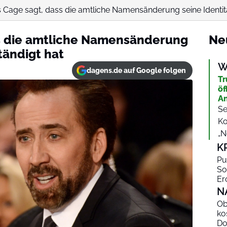
 Cage sagt, dass die amtliche Namensänderung seine Identität
ss die amtliche Namensänderung
Ne
tändigt hat
W
dagens.de auf Google folgen
Tr
öf
An
Se
Ko
„Ne
K
Pu
So
Er
N
Ob
ko
Do