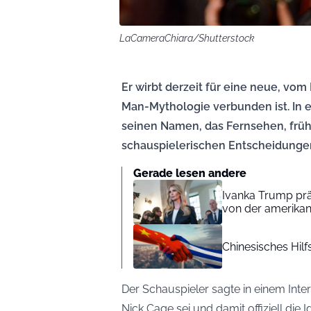
LaCameraChiara/Shutterstock
Er wirbt derzeit für eine neue, vom 
Man-Mythologie verbunden ist. In e
seinen Namen, das Fernsehen, frü
schauspielerischen Entscheidungen 
Gerade lesen andere
Ivanka Trump präs
von der amerikani
Chinesisches Hilf
Der Schauspieler sagte in einem Inte
Nick Cage sei und damit offiziell die I