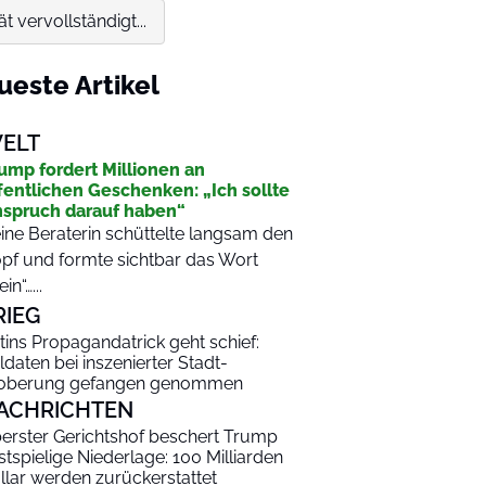
 vervollständigt...
ueste Artikel
ELT
ump fordert Millionen an
fentlichen Geschenken: „Ich sollte
spruch darauf haben“
ine Beraterin schüttelte langsam den
pf und formte sichtbar das Wort
in“…...
RIEG
tins Propagandatrick geht schief:
ldaten bei inszenierter Stadt-
oberung gefangen genommen
ACHRICHTEN
erster Gerichtshof beschert Trump
stspielige Niederlage: 100 Milliarden
llar werden zurückerstattet