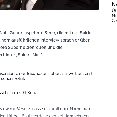
N
Üb
Ne
Ge
Noir-Genre inspirierte Serie, die mit der Spider-
inem ausführlichen Interview sprach er über
here Superheldenrollen und die
hinter „Spider-Noir“.
entiert einen luxuriösen Lebensstil weit entfernt
schen Politik
sschiff erreicht Kuba
rview mit
Variety
, dass sein amtlicher Name nun
dentität bestätigt werde, die er seit Jahrzehnten