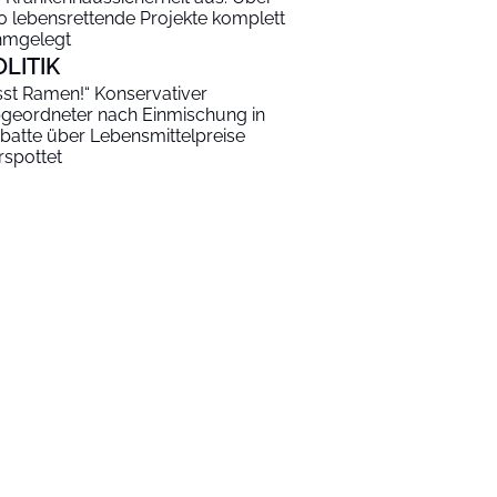
0 lebensrettende Projekte komplett
hmgelegt
OLITIK
sst Ramen!“ Konservativer
geordneter nach Einmischung in
batte über Lebensmittelpreise
rspottet