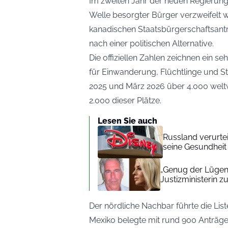
Im zweiten Jahr der neuen Regierung
Welle besorgter Bürger verzweifelt we
kanadischen Staatsbürgerschaftsanträ
nach einer politischen Alternative.
Die offiziellen Zahlen zeichnen ein s
für Einwanderung, Flüchtlinge und 
2025 und März 2026 über 4.000 weltw
2.000 dieser Plätze.
Lesen Sie auch
Russland verurte
seine Gesundheit 
„Genug der Lügen
Justizministerin z
Der nördliche Nachbar führte die Li
Mexiko belegte mit rund 900 Anträg