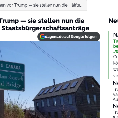
en vor Trump — sie stellen nun die Hälfte...
Trump — sie stellen nun die
Ne
n Staatsbürgerschaftsanträge
N
dagens.de auf Google folgen
Tr
be
„w
Gr
kö
we
ve
N
Tr
Va
Au
N
Tr
fü