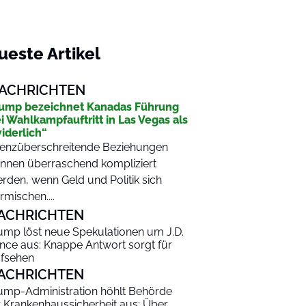
ueste Artikel
ACHRICHTEN
ump bezeichnet Kanadas Führung
i Wahlkampfauftritt in Las Vegas als
iderlich“
enzüberschreitende Beziehungen
nnen überraschend kompliziert
rden, wenn Geld und Politik sich
rmischen....
ACHRICHTEN
ump löst neue Spekulationen um J.D.
nce aus: Knappe Antwort sorgt für
fsehen
ACHRICHTEN
ump-Administration höhlt Behörde
r Krankenhaussicherheit aus: Über