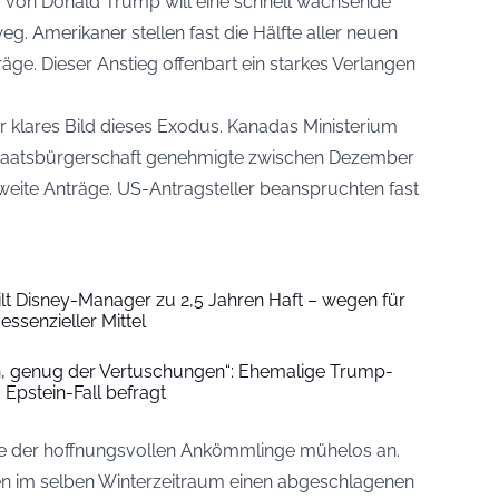
 von Donald Trump will eine schnell wachsende
g. Amerikaner stellen fast die Hälfte aller neuen
ge. Dieser Anstieg offenbart ein starkes Verlangen
ehr klares Bild dieses Exodus. Kanadas Ministerium
Staatsbürgerschaft genehmigte zwischen Dezember
eite Anträge. US-Antragsteller beanspruchten fast
ilt Disney-Manager zu 2,5 Jahren Haft – wegen für
essenzieller Mittel
, genug der Vertuschungen“: Ehemalige Trump-
u Epstein-Fall befragt
ste der hoffnungsvollen Ankömmlinge mühelos an.
en im selben Winterzeitraum einen abgeschlagenen