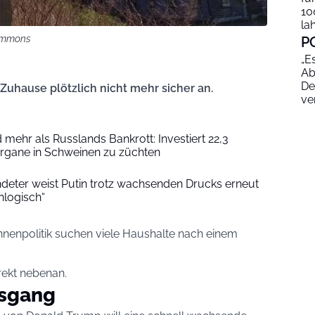
10
la
Commons
P
„E
Ab
De
Zuhause plötzlich nicht mehr sicher an.
ve
 mehr als Russlands Bankrott: Investiert 22,3
Organe in Schweinen zu züchten
deter weist Putin trotz wachsenden Drucks erneut
nlogisch“
nenpolitik suchen viele Haushalte nach einem
rekt nebenan.
usgang