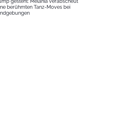
ump gesteht: Melania verabscheut
ine berühmten Tanz-Moves bei
ndgebungen