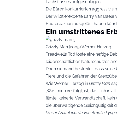
Lachsflusses aufgeschlagen.
Die Bären konkurrierten aggressiv um
Der Wildtierexperte Larry Van Daele
Beutereaktion ausgelöst haben könnt
Ein umstrittenes Er
Grizzly Man (2005) Werner Herzog
Treadwells Tod löste eine heftige De
leidenschaftlichen Naturschützer, ander
Doch niemand bestreitet, dass seine 
Tiere und die Gefahren der Grenzübe
Wie Werner Herzog in
Grizzly Man
sag
„Was mich verfolgt, ist, dass ich in a
filmte, keinerlei Verwandtschaft, kei
die überwältigende Gleichgültigkeit de
Dieser Artikel wurde von Amalie Lynge 