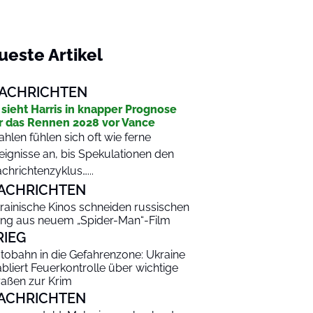
ueste Artikel
ACHRICHTEN
 sieht Harris in knapper Prognose
r das Rennen 2028 vor Vance
hlen fühlen sich oft wie ferne
eignisse an, bis Spekulationen den
chrichtenzyklus…...
ACHRICHTEN
rainische Kinos schneiden russischen
ng aus neuem „Spider-Man“-Film
RIEG
tobahn in die Gefahrenzone: Ukraine
abliert Feuerkontrolle über wichtige
raßen zur Krim
ACHRICHTEN