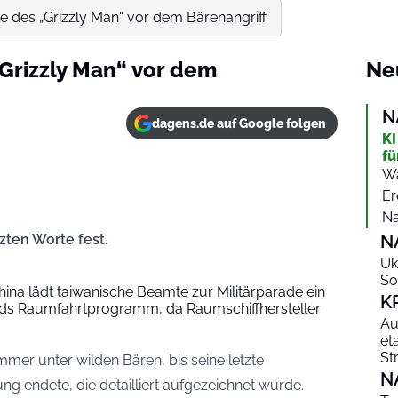
te des „Grizzly Man“ vor dem Bärenangriff
„Grizzly Man“ vor dem
Ne
N
dagens.de auf Google folgen
KI
fü
Wa
Er
Na
zten Worte fest.
N
Uk
So
ina lädt taiwanische Beamte zur Militärparade ein
K
s Raumfahrtprogramm, da Raumschiffhersteller
Au
et
St
mer unter wilden Bären, bis seine letzte
N
ng endete, die detailliert aufgezeichnet wurde.