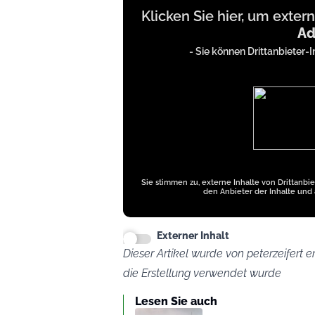
Klicken Sie hier, um exter
content
Ad
from
- Sie können Drittanbieter-I
iFrames
except
Google
Ads
Sie stimmen zu, externe Inhalte von Drittanbi
den Anbieter der Inhalte und 
Externer Inhalt
Dieser Artikel wurde von peterzeifert er
die Erstellung verwendet wurde
Lesen Sie auch