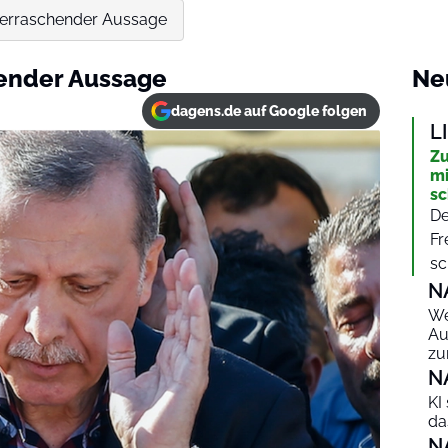
berraschender Aussage
ender Aussage
Ne
dagens.de auf Google folgen
L
Zu
mi
sc
De
Fr
sc
N
We
Au
zu
N
KI
da
N