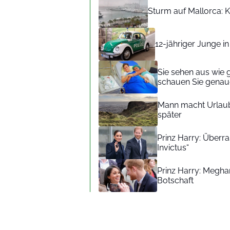
Sturm auf Mallorca: Kr
12-jähriger Junge i
Sie sehen aus wie 
schauen Sie genaue
Mann macht Urlaub
später
Prinz Harry: Überra
Invictus“
Prinz Harry: Meghan
Botschaft