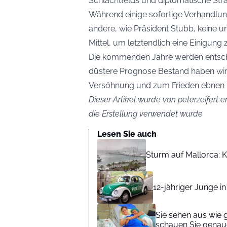
Schlachtfelds und diplomatische Stra
Während einige sofortige Verhandlu
andere, wie Präsident Stubb, keine un
Mittel, um letztendlich eine Einigung z
Die kommenden Jahre werden entsche
düstere Prognose Bestand haben wir
Versöhnung und zum Frieden ebnen 
Dieser Artikel wurde von peterzeifert er
die Erstellung verwendet wurde
Lesen Sie auch
Sturm auf Mallorca: Kr
12-jähriger Junge i
Sie sehen aus wie 
schauen Sie genaue