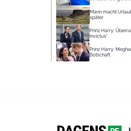
Mann macht Urlaub
später
Prinz Harry: Überra
Invictus“
Prinz Harry: Meghan
Botschaft