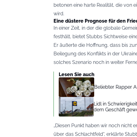
betonen eine harte Realität, die von
wird.
Eine düstere Prognose für den Fri
In einer Zeit, in der die globale Gem
festhält, bietet Stubbs Sichtweise ein
Er äußerte die Hoffnung, dass bis zu
Beilegung des Konflikts in der Ukraine
solches Szenario noch in weiter Ferne 
Lesen Sie auch
Beliebter Rapper A
Lidl in Schwierigke
dem Geschäft gew
„Diesen Punkt haben wir noch nicht er
über das Schlachtfeld“, erklärte Stub