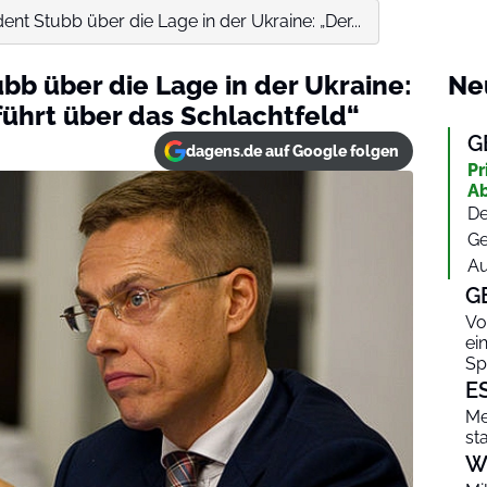
ent Stubb über die Lage in der Ukraine: „Der...
bb über die Lage in der Ukraine:
Ne
ührt über das Schlachtfeld“
G
dagens.de auf Google folgen
Pr
Ab
De
Ge
Au
G
Vo
ei
Sp
E
Me
st
W