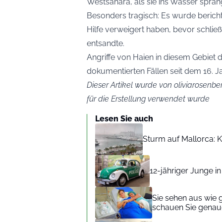
Westsahara, als sie ins Wasser spran
Besonders tragisch: Es wurde berich
Hilfe verweigert haben, bevor schlie
entsandte.
Angriffe von Haien in diesem Gebiet d
dokumentierten Fällen seit dem 16. J
Dieser Artikel wurde von oliviarosenber
für die Erstellung verwendet wurde
Lesen Sie auch
Sturm auf Mallorca: Kr
12-jähriger Junge i
Sie sehen aus wie 
schauen Sie genaue