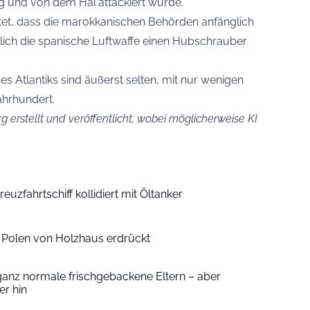
g und von dem Hai attackiert wurde.
tet, dass die marokkanischen Behörden anfänglich
ßlich die spanische Luftwaffe einen Hubschrauber
es Atlantiks sind äußerst selten, mit nur wenigen
ahrhundert.
g erstellt und veröffentlicht, wobei möglicherweise KI
euzfahrtschiff kollidiert mit Öltanker
n Polen von Holzhaus erdrückt
ganz normale frischgebackene Eltern – aber
r hin