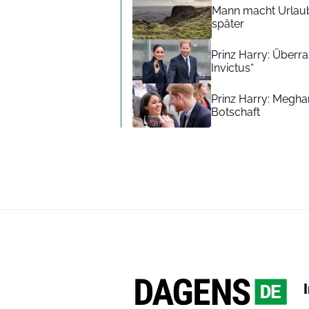
Mann macht Urlaub
später
Prinz Harry: Überra
Invictus“
Prinz Harry: Meghan
Botschaft