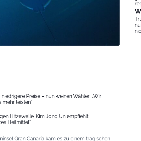
re
W
Tr
nu
ni
niedrigere Preise – nun weinen Wähler: „Wir
 mehr leisten“
en Hitzewelle: Kim Jong Un empfiehlt
s Heilmittel“
ninsel Gran Canaria kam es zu einem tragischen