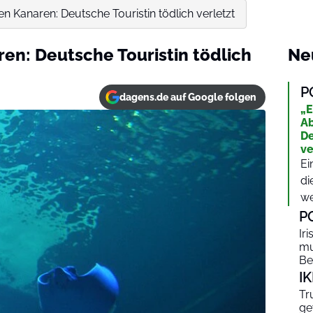
en Kanaren: Deutsche Touristin tödlich verletzt
ren: Deutsche Touristin tödlich
Ne
P
dagens.de auf Google folgen
„E
Ab
De
ve
Ei
di
we
P
Ir
mu
Be
I
Tr
ge