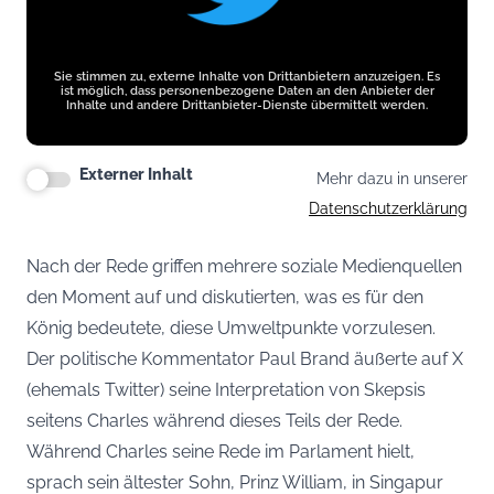
Sie stimmen zu, externe Inhalte von Drittanbietern anzuzeigen. Es
ist möglich, dass personenbezogene Daten an den Anbieter der
Inhalte und andere Drittanbieter-Dienste übermittelt werden.
Externer Inhalt
Mehr dazu in unserer
Datenschutzerklärung
Nach der Rede griffen mehrere soziale Medienquellen
den Moment auf und diskutierten, was es für den
König bedeutete, diese Umweltpunkte vorzulesen.
Der politische Kommentator Paul Brand äußerte auf X
(ehemals Twitter) seine Interpretation von Skepsis
seitens Charles während dieses Teils der Rede.
Während Charles seine Rede im Parlament hielt,
sprach sein ältester Sohn, Prinz William, in Singapur