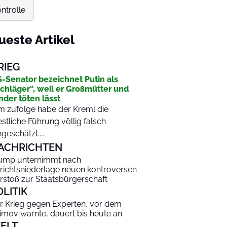
ntrolle
ueste Artikel
RIEG
-Senator bezeichnet Putin als
chläger“, weil er Großmütter und
nder töten lässt
m zufolge habe der Kreml die
stliche Führung völlig falsch
ngeschätzt....
ACHRICHTEN
ump unternimmt nach
richtsniederlage neuen kontroversen
rstoß zur Staatsbürgerschaft
OLITIK
r Krieg gegen Experten, vor dem
imov warnte, dauert bis heute an
ELT