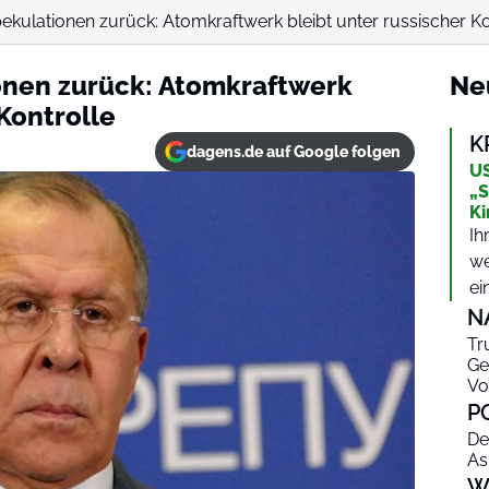
ekulationen zurück: Atomkraftwerk bleibt unter russischer Ko
onen zurück: Atomkraftwerk
Ne
 Kontrolle
K
dagens.de auf Google folgen
US
„S
Ki
Ih
we
ei
N
Tr
Ge
Vo
P
De
As
W