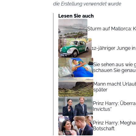
die Erstellung verwendet wurde
Lesen Sie auch
Sturm auf Mallorca: Kr
12-jähriger Junge i
Sie sehen aus wie 
schauen Sie genaue
Mann macht Urlaub
später
Prinz Harry: Überra
Invictus“
Prinz Harry: Meghan
Botschaft