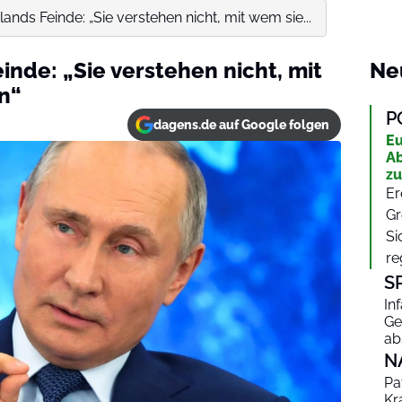
ands Feinde: „Sie verstehen nicht, mit wem sie...
inde: „Sie verstehen nicht, mit
Ne
n“
P
dagens.de auf Google folgen
Eu
Ab
zu
Er
Gr
Si
re
S
In
Ge
ab
N
Pa
Kr