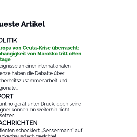
ueste Artikel
OLITIK
ropa von Ceuta-Krise überrascht:
hängigkeit von Marokko tritt offen
tage
eignisse an einer internationalen
enze haben die Debatte über
cherheitszusammenarbeit und
gionale…...
PORT
fantino gerät unter Druck, doch seine
gner können ihn weiterhin nicht
setzen
ACHRICHTEN
tienten schockiert: „Sensenmann“ auf
ankenhausdach gesichtet