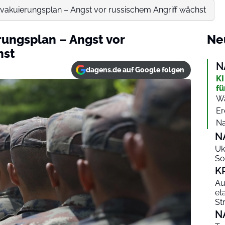
t Evakuierungsplan – Angst vor russischem Angriff wächst
erungsplan – Angst vor
Ne
hst
N
dagens.de auf Google folgen
KI
fü
Wa
Er
Na
N
Uk
So
K
Au
et
St
N