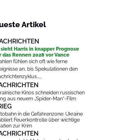
ueste Artikel
ACHRICHTEN
 sieht Harris in knapper Prognose
r das Rennen 2028 vor Vance
hlen fühlen sich oft wie ferne
eignisse an, bis Spekulationen den
chrichtenzyklus…...
ACHRICHTEN
rainische Kinos schneiden russischen
ng aus neuem „Spider-Man“-Film
RIEG
tobahn in die Gefahrenzone: Ukraine
abliert Feuerkontrolle über wichtige
raßen zur Krim
ACHRICHTEN