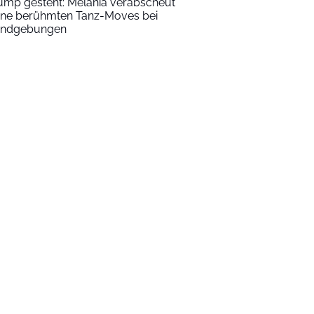
ump gesteht: Melania verabscheut
ine berühmten Tanz-Moves bei
ndgebungen