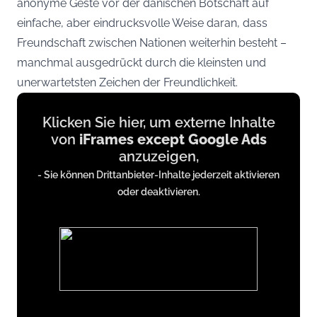
anonyme Geste vor der dänischen Botschaft auf
einfache, aber eindrucksvolle Weise daran, dass
Freundschaft zwischen Nationen weiterhin besteht –
manchmal ausgedrückt durch die kleinsten und
unerwartetsten Zeichen der Freundlichkeit.
Display
Klicken Sie hier, um externe Inhalte
content
von
iFrames except Google Ads
from
anzuzeigen,
iFrames
- Sie können Drittanbieter-Inhalte jederzeit aktivieren
except
oder deaktivieren.
Google
Ads