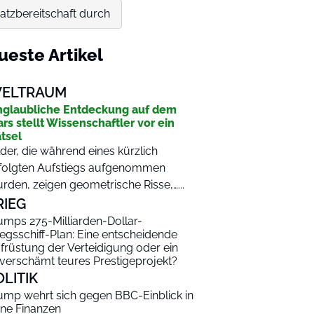
atzbereitschaft durch
ueste Artikel
ELTRAUM
glaubliche Entdeckung auf dem
rs stellt Wissenschaftler vor ein
tsel
lder, die während eines kürzlich
folgten Aufstiegs aufgenommen
rden, zeigen geometrische Risse,…...
RIEG
umps 275-Milliarden-Dollar-
iegsschiff-Plan: Eine entscheidende
früstung der Verteidigung oder ein
verschämt teures Prestigeprojekt?
OLITIK
ump wehrt sich gegen BBC-Einblick in
ine Finanzen