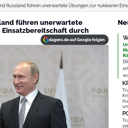
nd Russland führen unerwartete Übungen zur nuklearen Eins
land führen unerwartete
Ne
Einsatzbereitschaft durch
W
dagens.de auf Google folgen
Un
Ma
Rä
Bi
er
wu
K
Tr
Kr
Au
un
P
Tr
se