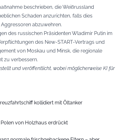
maßnahme beschrieben, die Weißrussland
heblichen Schaden anzurichten, falls dies
le Aggressoren abzuwehren.
agen des russischen Präsidenten Wladimir Putin im
 Verpflichtungen des New-START-Vertrags und
ement von Moskau und Minsk, die regionale
t zu verbessern.
stellt und veröffentlicht, wobei möglicherweise KI für
euzfahrtschiff kollidiert mit Öltanker
n Polen von Holzhaus erdrückt
ganz normale frischgebackene Eltern – aber