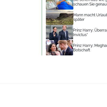
schauen Sie genaue
Mann macht Urlaub
später
Prinz Harry: Überra
Invictus“
Prinz Harry: Meghan
Botschaft