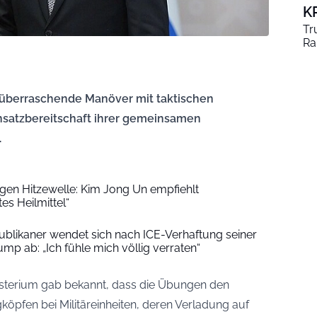
K
Tr
Ra
überraschende Manöver mit taktischen
insatzbereitschaft ihrer gemeinsamen
.
en Hitzewelle: Kim Jong Un empfiehlt
s Heilmittel“
ublikaner wendet sich nach ICE-Verhaftung seiner
mp ab: „Ich fühle mich völlig verraten“
isterium gab bekannt, dass die Übungen den
köpfen bei Militäreinheiten, deren Verladung auf