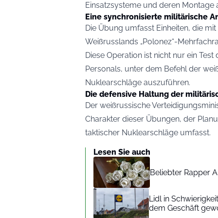
Einsatzsysteme und deren Montage 
Eine synchronisierte militärische 
Die Übung umfasst Einheiten, die mi
Weißrusslands „Polonez“-Mehrfachra
Diese Operation ist nicht nur ein Tes
Personals, unter dem Befehl der wei
Nuklearschläge auszuführen.
Die defensive Haltung der militäri
Der weißrussische Verteidigungsminis
Charakter dieser Übungen, der Planu
taktischer Nuklearschläge umfasst.
Lesen Sie auch
Beliebter Rapper A
Lidl in Schwierigke
dem Geschäft gew