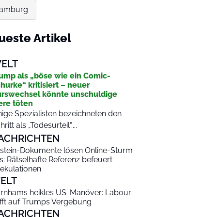
 Hamburg
ueste Artikel
ELT
ump als „böse wie ein Comic-
hurke“ kritisiert – neuer
rswechsel könnte unschuldige
ere töten
nige Spezialisten bezeichneten den
hritt als „Todesurteil“....
ACHRICHTEN
stein-Dokumente lösen Online-Sturm
s: Rätselhafte Referenz befeuert
ekulationen
ELT
rnhams heikles US-Manöver: Labour
fft auf Trumps Vergebung
ACHRICHTEN