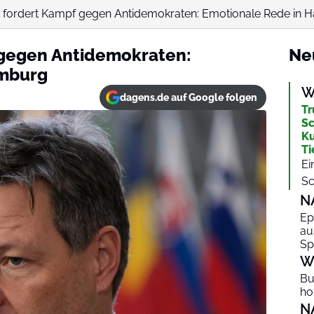
 fordert Kampf gegen Antidemokraten: Emotionale Rede in
gegen Antidemokraten:
Ne
amburg
W
dagens.de auf Google folgen
Tr
Sc
Ku
Ti
Ei
Sc
N
Ep
au
Sp
W
Bu
ho
N