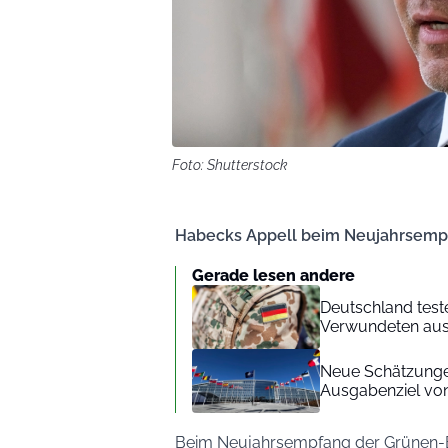
Foto: Shutterstock
Habecks Appell beim Neujahrsemp
Gerade lesen andere
Deutschland test
Verwundeten aus
Neue Schätzungen
Ausgabenziel von
Beim Neujahrsempfang der Grünen-Bü