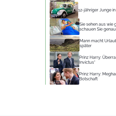
12-jähriger Junge i
Sie sehen aus wie 
schauen Sie genaue
Mann macht Urlaub
später
Prinz Harry: Überra
Invictus“
Prinz Harry: Meghan
Botschaft