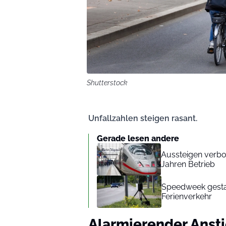
Shutterstock
Unfallzahlen steigen rasant.
Gerade lesen andere
Aussteigen verbo
Jahren Betrieb
Speedweek gesta
Ferienverkehr
Alarmierender Ansti