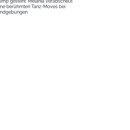
ump gesteht: Melania verabscheut
ine berühmten Tanz-Moves bei
ndgebungen