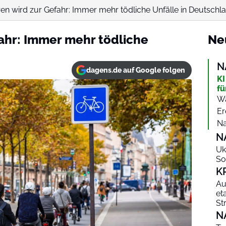
en wird zur Gefahr: Immer mehr tödliche Unfälle in Deutschl
ahr: Immer mehr tödliche
Ne
N
dagens.de auf Google folgen
KI
fü
Wa
Er
Na
N
Uk
So
K
Au
et
St
N