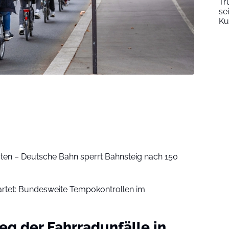
Tr
se
Ku
ten – Deutsche Bahn sperrt Bahnsteig nach 150
rtet: Bundesweite Tempokontrollen im
eg der Fahrradunfälle in