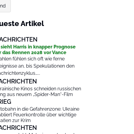
and
ueste Artikel
ACHRICHTEN
 sieht Harris in knapper Prognose
r das Rennen 2028 vor Vance
hlen fühlen sich oft wie ferne
eignisse an, bis Spekulationen den
chrichtenzyklus…...
ACHRICHTEN
rainische Kinos schneiden russischen
ng aus neuem „Spider-Man“-Film
RIEG
tobahn in die Gefahrenzone: Ukraine
abliert Feuerkontrolle über wichtige
raßen zur Krim
ACHRICHTEN