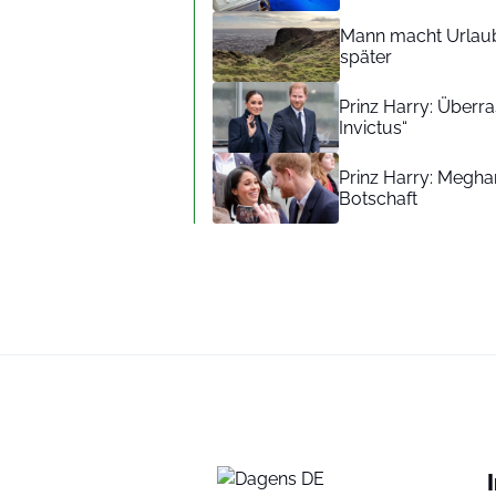
Mann macht Urlaub
später
Prinz Harry: Überra
Invictus“
Prinz Harry: Meghan
Botschaft