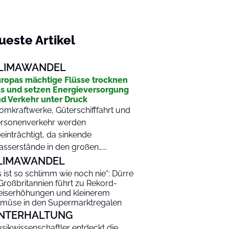
ueste Artikel
LIMAWANDEL
ropas mächtige Flüsse trocknen
s und setzen Energieversorgung
d Verkehr unter Druck
omkraftwerke, Güterschifffahrt und
rsonenverkehr werden
einträchtigt, da sinkende
sserstände in den großen…...
LIMAWANDEL
s ist so schlimm wie noch nie“: Dürre
 Großbritannien führt zu Rekord-
eiserhöhungen und kleinerem
müse in den Supermarktregalen
NTERHALTUNG
sikwissenschaftler entdeckt die