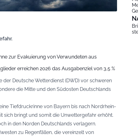
Me
Ge
N
Br
st
efahr.
rohne zur Evakuierung von Verwundeten aus
lieder erreichen 2026 das Ausgabenziel von 3,5 %
te der
Deutsche Wetterdienst (DWD)
vor schweren
sondere die Mitte und den Südosten Deutschlands
h eine Tiefdruckrinne von Bayern bis nach Nordrhein-
t sich bringt und somit die Unwettergefahr erhöht.
och in den Norden Deutschlands verlagern.
esten zu Regenfällen, die vereinzelt von