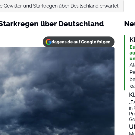
 Gewitter und Starkregen über Deutschland erwartet
Starkregen über Deutschland
Ne
K
dagens.de auf Google folgen
Eu
au
un
At
Pe
be
Wa
K
„E
in
Pr
Ge
U
Mu