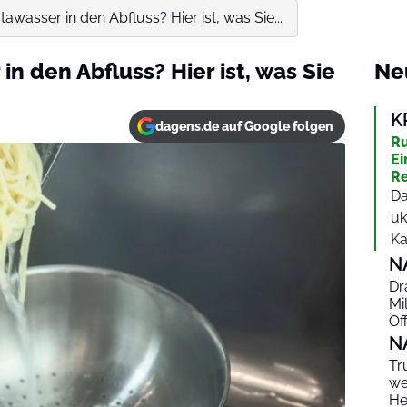
tawasser in den Abfluss? Hier ist, was Sie...
in den Abfluss? Hier ist, was Sie
Ne
K
dagens.de auf Google folgen
Ru
Ei
Re
Da
uk
Ka
N
Dr
Mi
Of
N
Tr
we
He