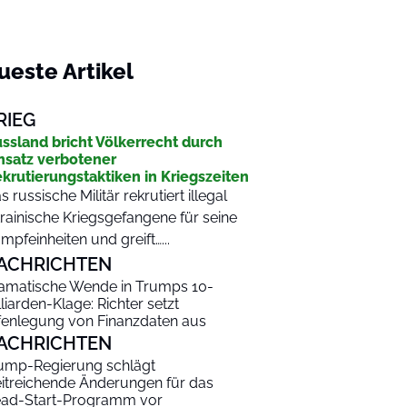
ueste Artikel
RIEG
ssland bricht Völkerrecht durch
nsatz verbotener
krutierungstaktiken in Kriegszeiten
s russische Militär rekrutiert illegal
rainische Kriegsgefangene für seine
mpfeinheiten und greift…...
ACHRICHTEN
amatische Wende in Trumps 10-
lliarden-Klage: Richter setzt
fenlegung von Finanzdaten aus
ACHRICHTEN
ump-Regierung schlägt
itreichende Änderungen für das
ad-Start-Programm vor