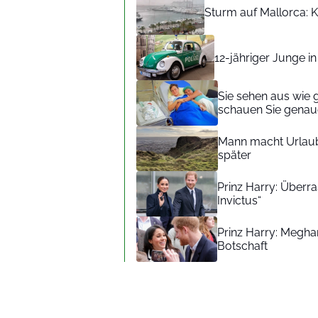
Sturm auf Mallorca: Kr
12-jähriger Junge i
Sie sehen aus wie 
schauen Sie genaue
Mann macht Urlaub
später
Prinz Harry: Überra
Invictus“
Prinz Harry: Meghan
Botschaft