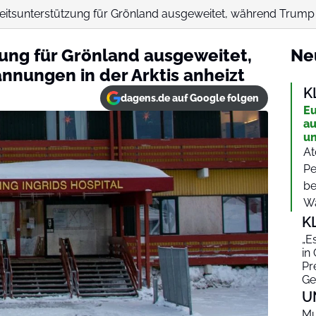
itsunterstützung für Grönland ausgeweitet, während Trump d
ung für Grönland ausgeweitet,
Ne
nungen in der Arktis anheizt
K
dagens.de auf Google folgen
Eu
au
un
At
Pe
be
Wa
K
„E
in
Pr
Ge
U
Mu