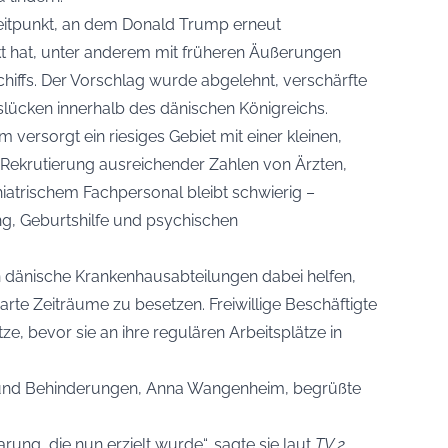
itpunkt, an dem Donald Trump erneut
t hat, unter anderem mit früheren Äußerungen
hiffs. Der Vorschlag wurde abgelehnt, verschärfte
lücken innerhalb des dänischen Königreichs.
versorgt ein riesiges Gebiet mit einer kleinen,
 Rekrutierung ausreichender Zahlen von Ärzten,
atrischem Fachpersonal bleibt schwierig –
ng, Geburtshilfe und psychischen
dänische Krankenhausabteilungen dabei helfen,
barte Zeiträume zu besetzen. Freiwillige Beschäftigte
e, bevor sie an ihre regulären Arbeitsplätze in
t und Behinderungen, Anna Wangenheim, begrüßte
rung, die nun erzielt wurde“, sagte sie laut
TV 2