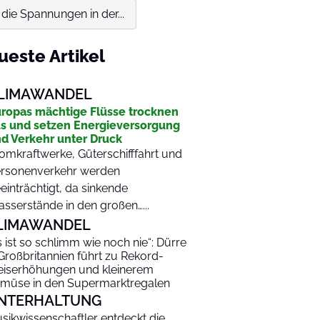
ie Spannungen in der...
ueste Artikel
LIMAWANDEL
ropas mächtige Flüsse trocknen
s und setzen Energieversorgung
d Verkehr unter Druck
omkraftwerke, Güterschifffahrt und
rsonenverkehr werden
einträchtigt, da sinkende
sserstände in den großen…...
LIMAWANDEL
s ist so schlimm wie noch nie“: Dürre
 Großbritannien führt zu Rekord-
eiserhöhungen und kleinerem
müse in den Supermarktregalen
NTERHALTUNG
sikwissenschaftler entdeckt die