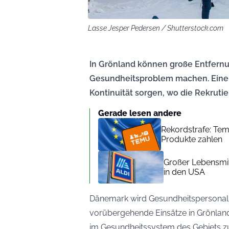
Lasse Jesper Pedersen / Shutterstock.com
In Grönland können große Entfern
Gesundheitsproblem machen. Eine 
Kontinuität sorgen, wo die Rekrutie
Gerade lesen andere
Rekordstrafe: Te
Produkte zahlen
Großer Lebensmitt
in den USA
Dänemark wird Gesundheitspersonal 
vorübergehende Einsätze in Grönland
im Gesundheitssystem des Gebiets zu