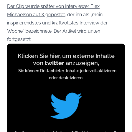
Der Clip wurde später von Interviewer Elex
Michaelson auf X gepostet
, der ihn als „mein
inspirierendstes und kraftvollstes Interview der
Woche“ bezeichnete. Der Artikel wird unten
fortgesetzt.
Display
Klicken Sie hier, um externe Inhalte
content
von
twitter
anzuzeigen,
from
- Sie können Drittanbieter-Inhalte jederzeit aktivieren
twitter.com
oder deaktivieren.