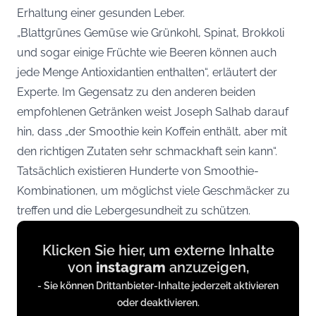
Erhaltung einer gesunden Leber.
„Blattgrünes Gemüse wie Grünkohl, Spinat, Brokkoli
und sogar einige Früchte wie Beeren können auch
jede Menge Antioxidantien enthalten“, erläutert der
Experte. Im Gegensatz zu den anderen beiden
empfohlenen Getränken weist Joseph Salhab darauf
hin, dass „der Smoothie kein Koffein enthält, aber mit
den richtigen Zutaten sehr schmackhaft sein kann“.
Tatsächlich existieren Hunderte von Smoothie-
Kombinationen, um möglichst viele Geschmäcker zu
treffen und die Lebergesundheit zu schützen.
Display
Klicken Sie hier, um externe Inhalte
content
von
instagram
anzuzeigen,
from
- Sie können Drittanbieter-Inhalte jederzeit aktivieren
instagram.com
oder deaktivieren.