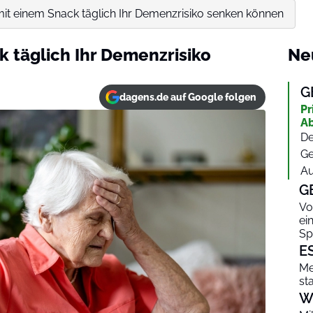
mit einem Snack täglich Ihr Demenzrisiko senken können
k täglich Ihr Demenzrisiko
Ne
G
dagens.de auf Google folgen
Pr
Ab
De
Ge
Au
G
Vo
ei
Sp
E
Me
st
W