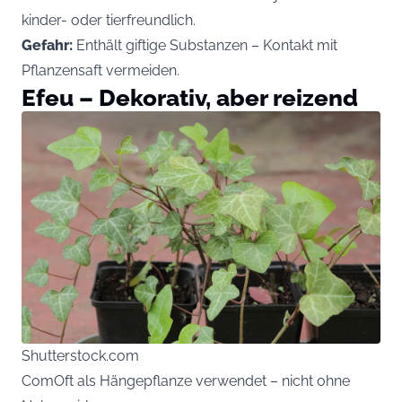
kinder- oder tierfreundlich.
Gefahr:
Enthält giftige Substanzen – Kontakt mit
Pflanzensaft vermeiden.
Efeu – Dekorativ, aber reizend
Shutterstock.com
ComOft als Hängepflanze verwendet – nicht ohne