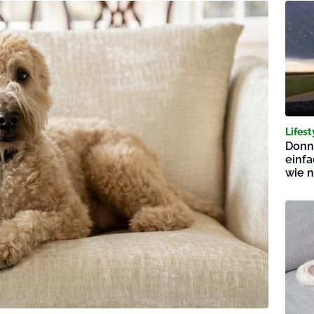
Lifest
Donn
einfa
wie n