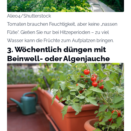
Alie04/Shutterstock
Tomaten brauchen Feuchtigkeit, aber keine „nassen
Füße“. Gießen Sie nur bei Hitzeperioden – zu viel
Wasser kann die Früchte zum Aufplatzen bringen.
3. Wöchentlich düngen mit
Beinwell- oder Algenjauche