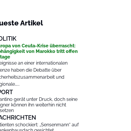
ueste Artikel
OLITIK
ropa von Ceuta-Krise überrascht:
hängigkeit von Marokko tritt offen
tage
eignisse an einer internationalen
enze haben die Debatte über
cherheitszusammenarbeit und
gionale…...
PORT
fantino gerät unter Druck, doch seine
gner können ihn weiterhin nicht
setzen
ACHRICHTEN
tienten schockiert: „Sensenmann“ auf
ankenhausdach gesichtet