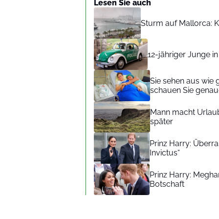
Lesen Sie auch
Sturm auf Mallorca: Kr
12-jähriger Junge i
Sie sehen aus wie 
schauen Sie genaue
Mann macht Urlaub
später
Prinz Harry: Überra
Invictus“
Prinz Harry: Meghan
Botschaft