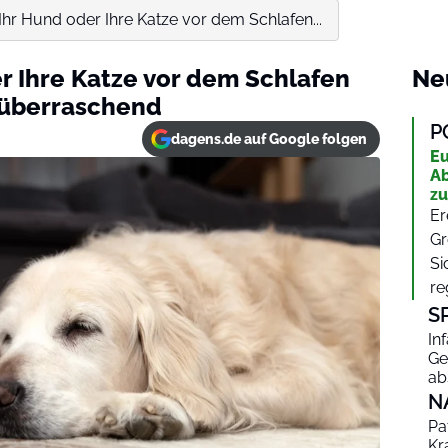
 Ihr Hund oder Ihre Katze vor dem Schlafen...
er Ihre Katze vor dem Schlafen
Ne
t überraschend
P
dagens.de auf Google folgen
Eu
Ab
zu
Er
Gr
Si
re
S
In
Ge
ab
N
Pa
Kr