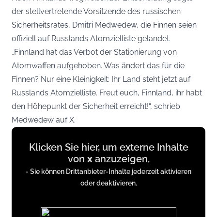
der stellvertretende Vorsitzende des russischen
Sicherheitsrates, Dmitri Medwedew, die Finnen seien
offiziell auf Russlands Atomzielliste gelandet.
„Finnland hat das Verbot der Stationierung von
Atomwaffen aufgehoben. Was ändert das für die
Finnen? Nur eine Kleinigkeit: Ihr Land steht jetzt auf
Russlands Atomzielliste. Freut euch, Finnland, ihr habt
den Höhepunkt der Sicherheit erreicht!“, schrieb
Medwedew auf X.
Display
Klicken Sie hier, um externe Inhalte
content
von
x
anzuzeigen,
from
- Sie können Drittanbieter-Inhalte jederzeit aktivieren
x.com
oder deaktivieren.