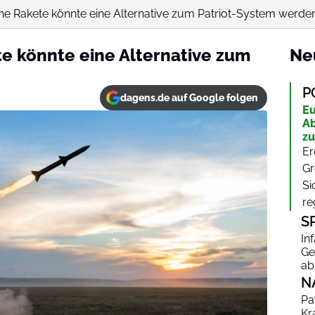
he Rakete könnte eine Alternative zum Patriot-System werde
e könnte eine Alternative zum
Ne
P
dagens.de auf Google folgen
Eu
Ab
zu
Er
Gr
Si
re
S
In
Ge
ab
N
Pa
Kr