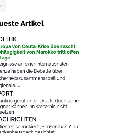
n
ueste Artikel
OLITIK
ropa von Ceuta-Krise überrascht:
hängigkeit von Marokko tritt offen
tage
eignisse an einer internationalen
enze haben die Debatte über
cherheitszusammenarbeit und
gionale…...
PORT
fantino gerät unter Druck, doch seine
gner können ihn weiterhin nicht
setzen
ACHRICHTEN
tienten schockiert: „Sensenmann“ auf
ankenhausdach gesichtet