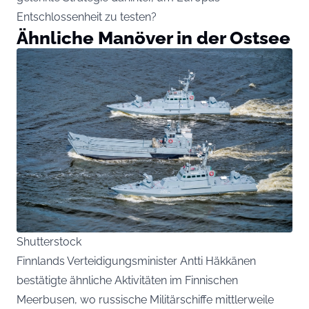
Entschlossenheit zu testen?
Ähnliche Manöver in der Ostsee
Shutterstock
Finnlands Verteidigungsminister Antti Häkkänen
bestätigte ähnliche Aktivitäten im Finnischen
Meerbusen, wo russische Militärschiffe mittlerweile