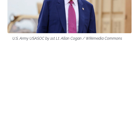
U.S. Army USASOC by 1st Lt. Allan Cogan / Wikimedia Commons