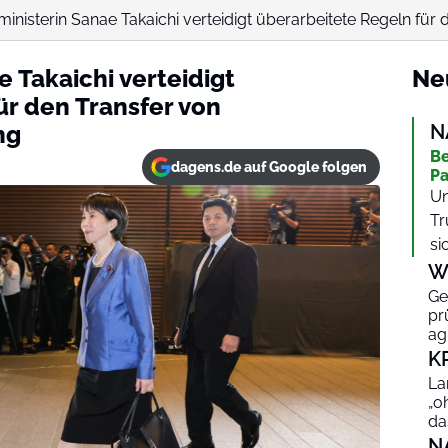
inisterin Sanae Takaichi verteidigt überarbeitete Regeln für d
 Takaichi verteidigt
Ne
ür den Transfer von
ng
N
Be
dagens.de auf Google folgen
Pa
Un
Tr
si
W
Ge
pr
ag
K
La
„o
da
N