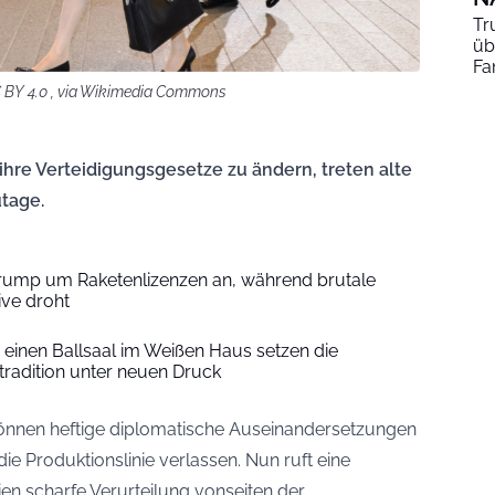
Tr
üb
Fa
BY 4.0 , via Wikimedia Commons
hre Verteidigungsgesetze zu ändern, treten alte
utage.
 Trump um Raketenlizenzen an, während brutale
ive droht
 einen Ballsaal im Weißen Haus setzen die
radition unter neuen Druck
 können heftige diplomatische Auseinandersetzungen
e Produktionslinie verlassen. Nun ruft eine
en scharfe Verurteilung vonseiten der