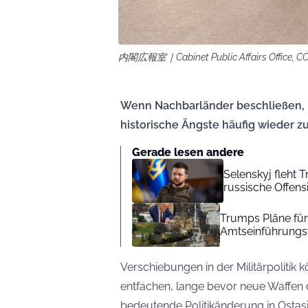
内閣広報室｜Cabinet Public Affairs Office, CC 
Wenn Nachbarländer beschließen, i
historische Ängste häufig wieder z
Gerade lesen andere
Selenskyj fleht
russische Offens
Trumps Pläne für
Amtseinführungst
Verschiebungen in der Militärpolitik
entfachen, lange bevor neue Waffen di
bedeutende Politikänderung in Ostasi