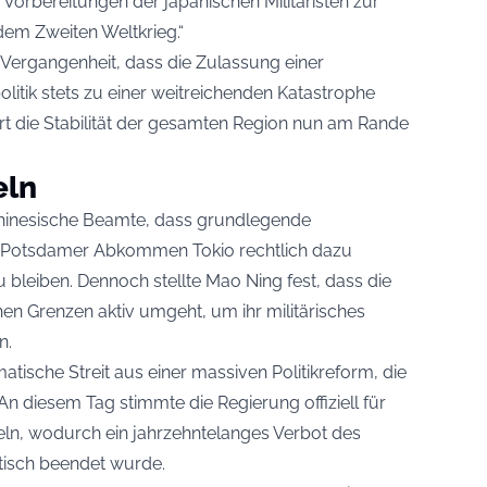
orbereitungen der japanischen Militaristen zur
em Zweiten Weltkrieg.“
 Vergangenheit, dass die Zulassung einer
litik stets zu einer weitreichenden Katastrophe
ert die Stabilität der gesamten Region nun am Rande
eln
hinesische Beamte, dass grundlegende
s Potsdamer Abkommen Tokio rechtlich dazu
zu bleiben. Dennoch stellte Mao Ning fest, dass die
hen Grenzen aktiv umgeht, um ihr militärisches
n.
atische Streit aus einer massiven Politikreform, die
 An diesem Tag stimmte die Regierung offiziell für
eln, wodurch ein jahrzehntelanges Verbot des
ktisch beendet wurde.