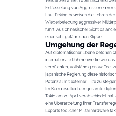
Tendenzen ähneln überraschend den V
Entfesselung von Aggressionen vor d
Laut Peking beweisen die Lehren der
Wiederbelebung aggressiver Militärpo
führt. Aus chinesischer Sicht balanci
einer sehr gefährlichen Klippe.
Umgehung der Reg
Auf diplomatischer Ebene betonen c
internationale Rahmenwerke wie da
verpflichten, vollständig entwaffnet 
japanische Regierung diese historisc
Potenzial mit externer Hilfe zu steiger
Im Kern resultiert der gesamte diplom
Tokio am 21. April verabschiedet hat.
eine Überarbeitung ihrer Transferreg
Exports tödlicher Militärhardware fa