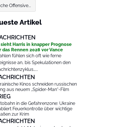
he Offensive...
ueste Artikel
ACHRICHTEN
 sieht Harris in knapper Prognose
r das Rennen 2028 vor Vance
hlen fühlen sich oft wie ferne
eignisse an, bis Spekulationen den
chrichtenzyklus…...
ACHRICHTEN
rainische Kinos schneiden russischen
ng aus neuem „Spider-Man“-Film
RIEG
tobahn in die Gefahrenzone: Ukraine
abliert Feuerkontrolle über wichtige
raßen zur Krim
ACHRICHTEN