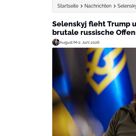
Startseite
Nachrichten
Selensky
Selenskyj fleht Trump
brutale russische Offen
August M
•
2. Juni 2026