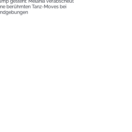
ump gesteht: Melania verabscheut
ine berühmten Tanz-Moves bei
ndgebungen