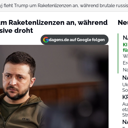
j fleht Trump um Raketenlizenzen an, während brutale russisc
 um Raketenlizenzen an, während
Ne
sive droht
N
dagens.de auf Google folgen
KI
fü
Wa
Er
Na
N
Uk
So
K
Au
et
St
N