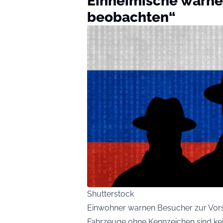
Einheimische warne
beobachten“
Shutterstock
Einwohner warnen Besucher zur Vors
Fahrzeuge ohne Kennzeichen sind kein