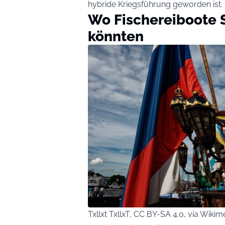
hybride Kriegsführung geworden ist.
Wo Fischereiboote S
könnten
Txllxt TxllxT, CC BY-SA 4.0, via Wi