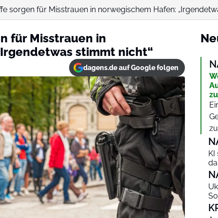
ffe sorgen für Misstrauen in norwegischem Hafen: „Irgendetwa
n für Misstrauen in
Ne
Irgendetwas stimmt nicht“
N
dagens.de auf Google folgen
We
A
zu
Ei
Ge
zu
N
KI
da
N
Uk
So
K