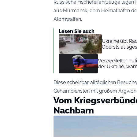
Russische Fischereifahrzeuge legen f
aus Murmansk, dem Heimathafen der 
Atomwaffen.
Lesen Sie auch
Ukraine übt Ra
Obersts ausges
Verzweifelter Put
der Ukraine, warn
Diese scheinbar alltäglichen Besuche
Geheimdiensten mit großem Argwohn
Vom Kriegsverbünd
Nachbarn