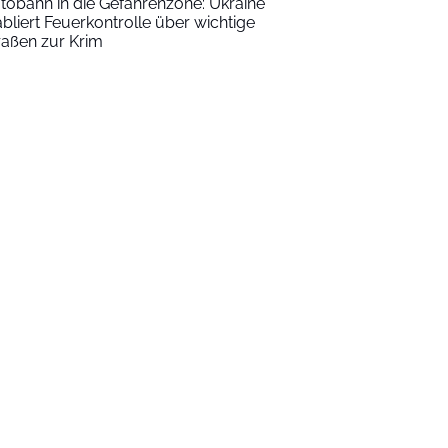
tobahn in die Gefahrenzone: Ukraine
abliert Feuerkontrolle über wichtige
raßen zur Krim