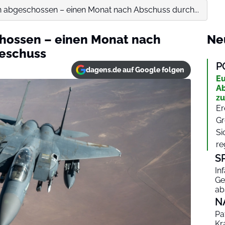
an abgeschossen – einen Monat nach Abschuss durch...
chossen – einen Monat nach
Ne
eschuss
P
dagens.de auf Google folgen
Eu
Ab
zu
Er
Gr
Si
re
S
In
Ge
ab
N
Pa
Kr