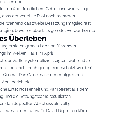
gnissen dar.
e sich über feindlichem Gebiet eine waghalsige
 dass der verletzte Pilot nach mehreren
e, während das zweite Besatzungsmitglied fast
tging, bevor es ebenfalls gerettet werden konnte.
hes Überleben
zung ernteten großes Lob von führenden
ings im Weißen Haus im April.
uch der Waffensystemoffizier zeigten, während sie
hen, kann nicht hoch genug eingeschätzt werden“,
s, General Dan Caine, nach der erfolgreichen
 April berichtete.
bliche Entschlossenheit und Kampfkraft aus dem
ng und die Rettungsteams resultierten.
en den doppelten Abschuss als völlig
alleutnant der Luftwaffe David Deptula erklärte