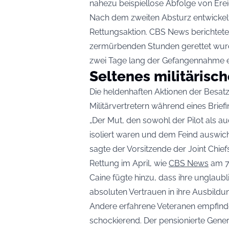
nahezu beispiellose Abfolge von Erei
Nach dem zweiten Absturz entwickelt
Rettungsaktion. CBS News berichtete,
zermürbenden Stunden gerettet wurd
zwei Tage lang der Gefangennahme en
Seltenes militärisc
Die heldenhaften Aktionen der Besat
Militärvertretern während eines Brief
„Der Mut, den sowohl der Pilot als a
isoliert waren und dem Feind auswic
sagte der Vorsitzende der Joint Chief
Rettung im April, wie
CBS News
am 7.
Caine fügte hinzu, dass ihre unglau
absoluten Vertrauen in ihre Ausbildu
Andere erfahrene Veteranen empfind
schockierend. Der pensionierte Gener