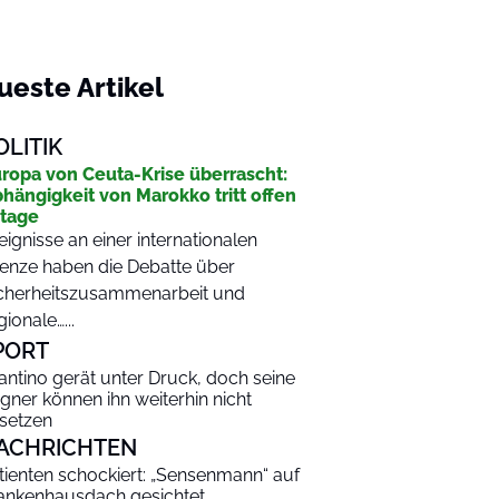
ueste Artikel
OLITIK
ropa von Ceuta-Krise überrascht:
hängigkeit von Marokko tritt offen
tage
eignisse an einer internationalen
enze haben die Debatte über
cherheitszusammenarbeit und
gionale…...
PORT
fantino gerät unter Druck, doch seine
gner können ihn weiterhin nicht
setzen
ACHRICHTEN
tienten schockiert: „Sensenmann“ auf
ankenhausdach gesichtet