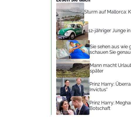
Sturm auf Mallorca: Kr
12-jähriger Junge i
Sie sehen aus wie 
schauen Sie genaue
Mann macht Urlaub
später
Prinz Harry: Überra
Invictus“
Prinz Harry: Meghan
Botschaft