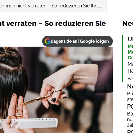
 Ihnen nicht verraten – So reduzieren Sie Ihre...
t verraten – So reduzieren Sie
Ne
U
dagens.de auf Google folgen
Mu
Me
Ge
Ma
Hö
wi
N
Br
st
P
Bü
nu
Ja
P