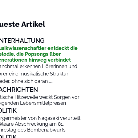
ueste Artikel
NTERHALTUNG
sikwissenschaftler entdeckt die
lodie, die Popsongs über
nerationen hinweg verbindet
nchmal erkennen Hörerinnen und
rer eine musikalische Struktur
eder, ohne sich daran…...
ACHRICHTEN
itische Hitzewelle weckt Sorgen vor
eigenden Lebensmittelpreisen
OLITIK
rgermeister von Nagasaki verurteilt
kleare Abschreckung am 81.
hrestag des Bombenabwurfs
OLITIK