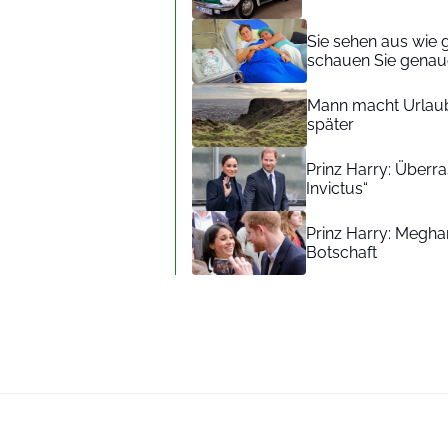
Sie sehen aus wie 
schauen Sie genaue
Mann macht Urlaub
später
Prinz Harry: Überra
Invictus“
Prinz Harry: Meghan
Botschaft