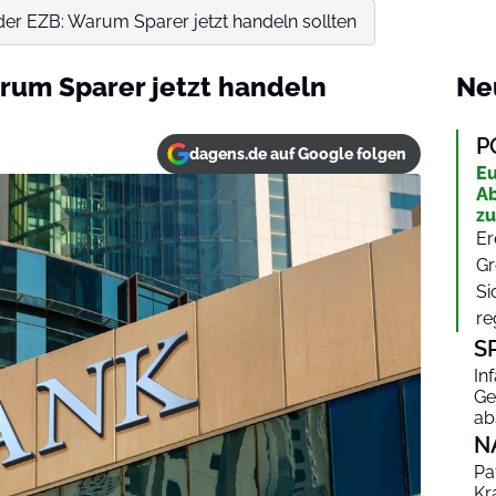
er EZB: Warum Sparer jetzt handeln sollten
rum Sparer jetzt handeln
Ne
P
dagens.de auf Google folgen
Eu
Ab
zu
Er
Gr
Si
re
S
In
Ge
ab
N
Pa
Kr