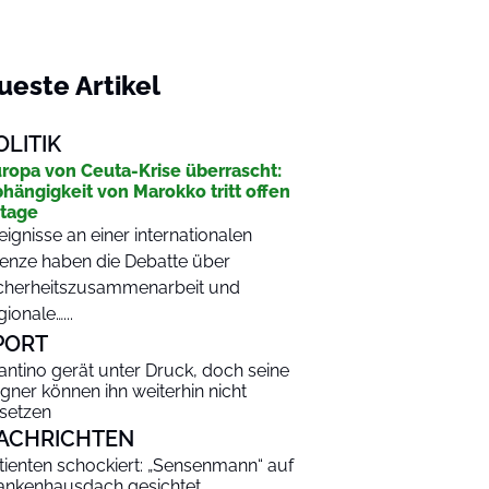
ueste Artikel
OLITIK
ropa von Ceuta-Krise überrascht:
hängigkeit von Marokko tritt offen
tage
eignisse an einer internationalen
enze haben die Debatte über
cherheitszusammenarbeit und
gionale…...
PORT
fantino gerät unter Druck, doch seine
gner können ihn weiterhin nicht
setzen
ACHRICHTEN
tienten schockiert: „Sensenmann“ auf
ankenhausdach gesichtet