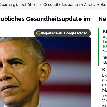
Obama gibt betrübliches Gesundheitsupdate im Alter von 64
rübliches Gesundheitsupdate im
Ne
K
dagens.de auf Google folgen
Al
Lu
NA
NA
hä
Mo
K
Ex
ga
ni
N
Tr
Ve
N