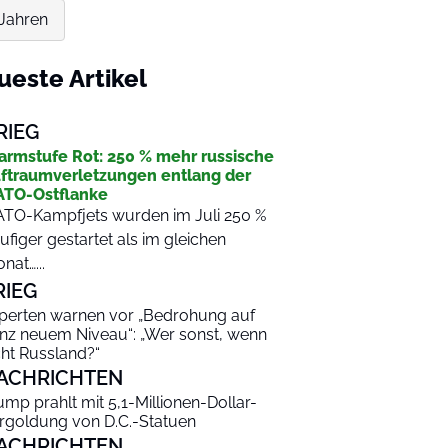
 Jahren
ueste Artikel
RIEG
armstufe Rot: 250 % mehr russische
ftraumverletzungen entlang der
TO-Ostflanke
TO-Kampfjets wurden im Juli 250 %
ufiger gestartet als im gleichen
nat…...
RIEG
perten warnen vor „Bedrohung auf
nz neuem Niveau“: „Wer sonst, wenn
cht Russland?“
ACHRICHTEN
ump prahlt mit 5,1-Millionen-Dollar-
rgoldung von D.C.-Statuen
ACHRICHTEN