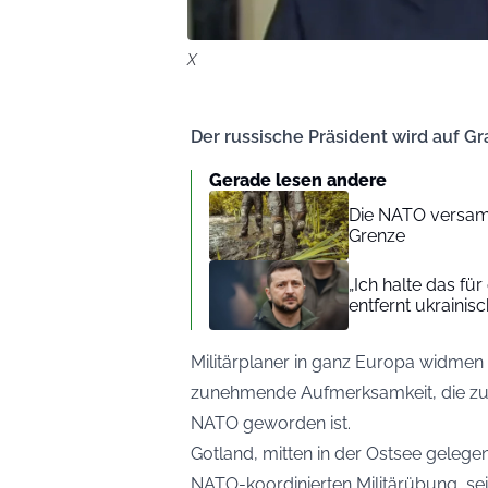
X
Der russische Präsident wird auf G
Gerade lesen andere
Die NATO versam
Grenze
„Ich halte das fü
entfernt ukrainis
Militärplaner in ganz Europa widmen
zunehmende Aufmerksamkeit, die zu 
NATO geworden ist.
Gotland, mitten in der Ostsee gelegen
NATO-koordinierten Militärübung, se