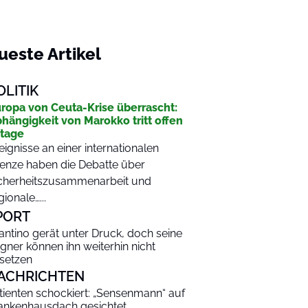
ueste Artikel
OLITIK
ropa von Ceuta-Krise überrascht:
hängigkeit von Marokko tritt offen
tage
eignisse an einer internationalen
enze haben die Debatte über
cherheitszusammenarbeit und
gionale…...
PORT
fantino gerät unter Druck, doch seine
gner können ihn weiterhin nicht
setzen
ACHRICHTEN
tienten schockiert: „Sensenmann“ auf
ankenhausdach gesichtet