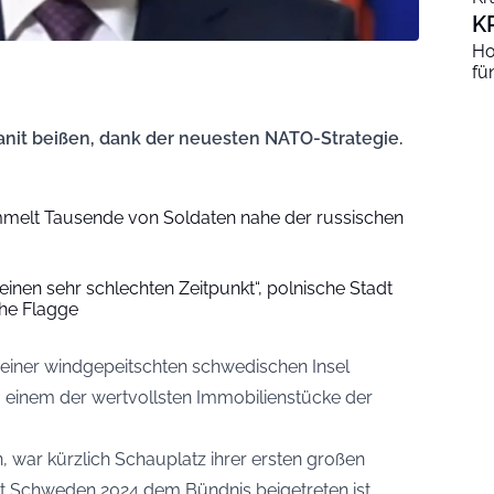
K
Ho
fü
ranit beißen, dank der neuesten NATO-Strategie.
melt Tausende von Soldaten nahe der russischen
r einen sehr schlechten Zeitpunkt“, polnische Stadt
che Flagge
 einer windgepeitschten schwedischen Insel
einem der wertvollsten Immobilienstücke der
, war kürzlich Schauplatz ihrer ersten großen
it Schweden 2024 dem Bündnis beigetreten ist.