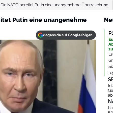
t: Die NATO bereitet Putin eine unangenehme Überraschung
eitet Putin eine unangenehme
Ne
P
dagens.de auf Google folgen
Eu
Ab
zu
Er
Gr
Si
re
S
In
Ge
ab
N
Pa
Kr