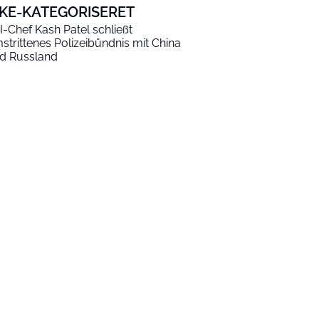
KKE-KATEGORISERET
I-Chef Kash Patel schließt
strittenes Polizeibündnis mit China
d Russland