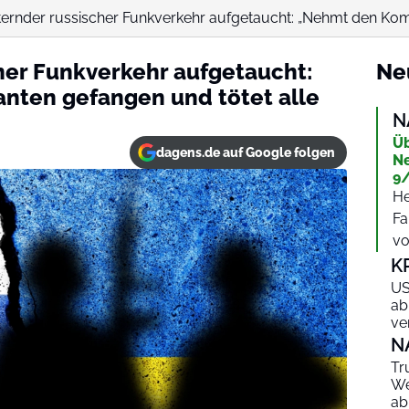
ternder russischer Funkverkehr aufgetaucht: „Nehmt den Kom
her Funkverkehr aufgetaucht:
Ne
ten gefangen und tötet alle
N
Üb
dagens.de auf Google folgen
Ne
9/
He
Fa
vo
K
US
ab
ve
N
Tr
We
ab