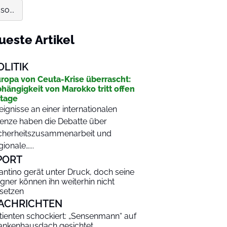
o...
ueste Artikel
OLITIK
ropa von Ceuta-Krise überrascht:
hängigkeit von Marokko tritt offen
tage
eignisse an einer internationalen
enze haben die Debatte über
cherheitszusammenarbeit und
gionale…...
PORT
fantino gerät unter Druck, doch seine
gner können ihn weiterhin nicht
setzen
ACHRICHTEN
tienten schockiert: „Sensenmann“ auf
ankenhausdach gesichtet