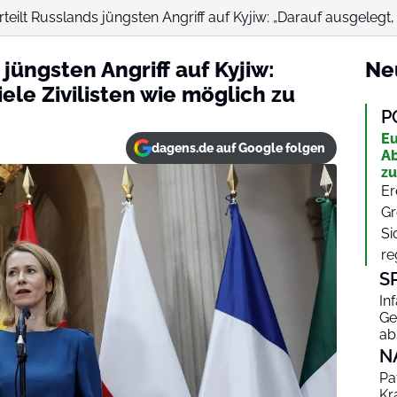
teilt Russlands jüngsten Angriff auf Kyjiw: „Darauf ausgelegt, s
jüngsten Angriff auf Kyjiw:
Ne
ele Zivilisten wie möglich zu
P
Eu
dagens.de auf Google folgen
Ab
zu
Er
Gr
Si
re
S
In
Ge
ab
N
Pa
Kr