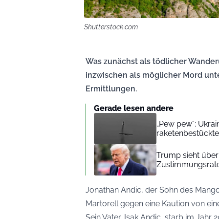
Shutterstock.com
Was zunächst als tödlicher Wanderu
inzwischen als möglicher Mord unt
Ermittlungen.
Gerade lesen andere
„Pew pew“: Ukra
raketenbestückte
Trump sieht übe
Zustimmungsrat
Jonathan Andic, der Sohn des Mango
Martorell gegen eine Kaution von eine
Sein Vater, Isak Andic, starb im Jah