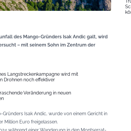
Tr
Sc
kö
nfall des Mango-Gründers Isak Andic galt, wird
ersucht – mit seinem Sohn im Zentrum der
ines Langstreckenkampagne wird mit
n Drohnen noch effektiver
rraschende Veränderung in neuen
en
-Gründers Isak Andic, wurde von einem Gericht in
r Million Euro freigelassen.
r 2024 während einer Wanderung in den Montserrat-