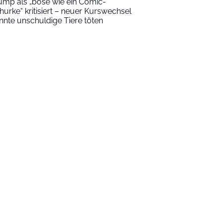
ump als „böse wie ein Comic-
hurke“ kritisiert – neuer Kurswechsel
nnte unschuldige Tiere töten