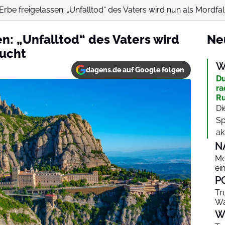
be freigelassen: „Unfalltod“ des Vaters wird nun als Mordfal
n: „Unfalltod“ des Vaters wird
Ne
sucht
W
dagens.de auf Google folgen
Du
ra
Ru
Di
Sp
ak
N
Me
ei
P
Tr
Wa
W