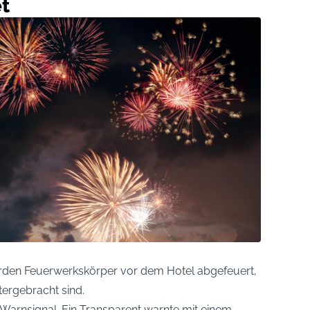
t
rden Feuerwerkskörper vor dem Hotel abgefeuert,
tergebracht sind.
 Warnsignal. Ein Transparent warnte mit einem