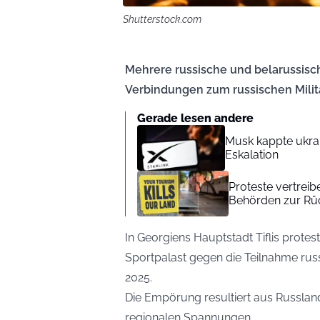
Shutterstock.com
Mehrere russische und belarussisc
Verbindungen zum russischen Milit
Gerade lesen andere
Musk kappte ukra
Eskalation
Proteste vertreib
Behörden zur Rü
In Georgiens Hauptstadt Tiflis prot
Sportpalast gegen die Teilnahme rus
2025.
Die Empörung resultiert aus Russlan
regionalen Spannungen.