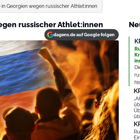
 in Georgien wegen russischer Athlet:innen
egen russischer Athlet:innen
Ne
dagens.de auf Google folgen
K
Ru
Kr
in
Di
ru
hi
K
„A
üb
Üb
üb
K
Ru
Ei