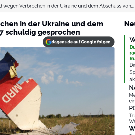
d wegen Verbrechen in der Ukraine und dem Abschuss von...
chen in der Ukraine und dem
Ne
7 schuldig gesprochen
W
dagens.de auf Google folgen
Du
ra
Ru
Di
Sp
ak
N
Me
ei
P
Tr
Wa
W