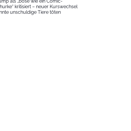
ump als „böse wie ein Comic-
hurke“ kritisiert – neuer Kurswechsel
nnte unschuldige Tiere töten