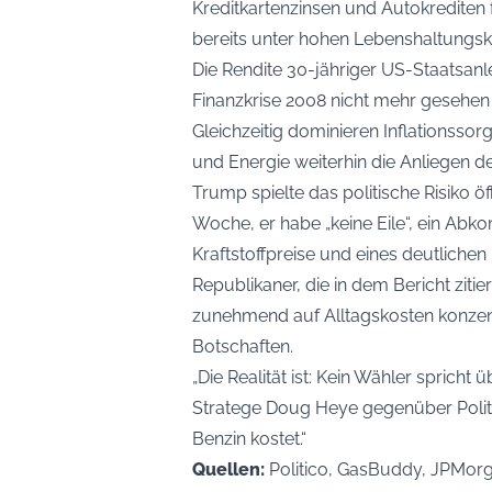
Kreditkartenzinsen und Autokrediten 
bereits unter hohen Lebenshaltungsk
Die Rendite 30-jähriger US-Staatsanlei
Finanzkrise 2008 nicht mehr gesehen
Gleichzeitig dominieren Inflations
und Energie weiterhin die Anliegen 
Trump
spielte das politische Risiko ö
Woche, er habe „keine Eile“, ein Abk
Kraftstoffpreise und eines deutlich
Republikaner, die in dem Bericht ziti
zunehmend auf Alltagskosten konzent
Botschaften.
„Die Realität ist: Kein Wähler spricht
Stratege Doug Heye gegenüber Politic
Benzin kostet.“
Quellen:
Politico, GasBuddy, JPMor