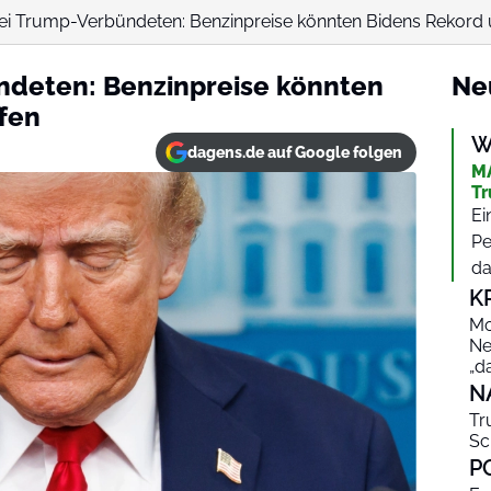
ei Trump-Verbündeten: Benzinpreise könnten Bidens Rekord 
ndeten: Benzinpreise könnten
Ne
fen
W
dagens.de auf Google folgen
MA
Tr
Ei
Pe
da
K
Mo
Ne
„d
N
Tr
Sc
P