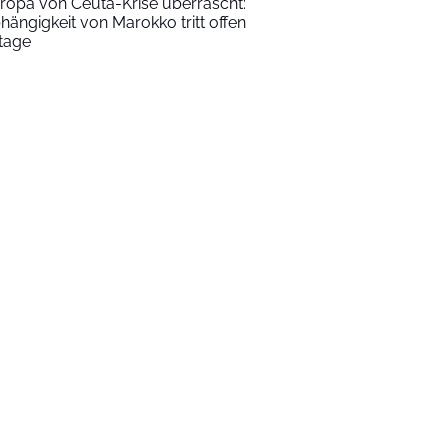
ropa von Ceuta-Krise überrascht:
hängigkeit von Marokko tritt offen
tage