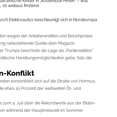
ukrainische Kinder in „kostenlose Ferien“ – was
, ist weitaus finsterer
rch Elektroautos beschleunigt sich in Nordeuropa
aten wegen der Anleiherenditen und Benzinpreise
ierung nahestehende Quelle dem Magazin.
er Trumps beschrieb die Lage als „Panikreaktion“
litische Handlungsmöglichkeiten gebe, falls die
n-Konflikt
rkten konzentriert sich auf die Straße von Hormus,
 die etwa 20 Prozent der weltweiten Öl- und
is zum 4. Juli über die Rekordwerte aus der Biden-
ungen während der Hauptreisezeit im Sommer