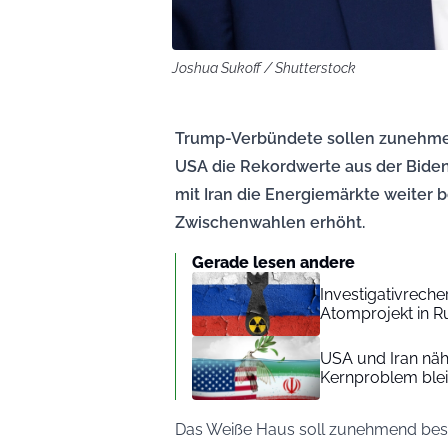
Joshua Sukoff / Shutterstock
Trump-Verbündete sollen zunehmend
USA die Rekordwerte aus der Biden
mit Iran die Energiemärkte weiter 
Zwischenwahlen erhöht.
Gerade lesen andere
Investigativrech
Atomprojekt in R
USA und Iran nähe
Kernproblem blei
Das Weiße Haus soll zunehmend besor