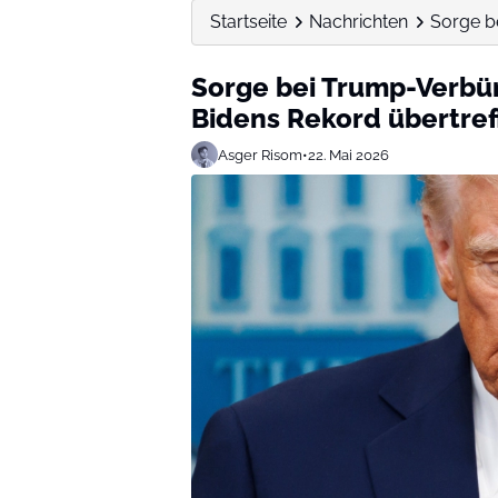
Startseite
Nachrichten
Sorge b
Sorge bei Trump-Verbü
Bidens Rekord übertref
Asger Risom
•
22. Mai 2026