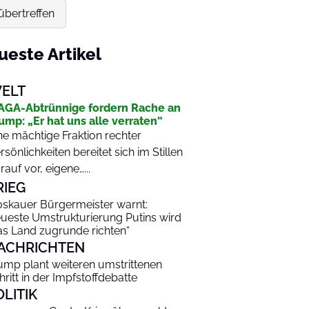
übertreffen
ueste Artikel
ELT
GA-Abtrünnige fordern Rache an
ump: „Er hat uns alle verraten“
ne mächtige Fraktion rechter
rsönlichkeiten bereitet sich im Stillen
rauf vor, eigene…...
RIEG
skauer Bürgermeister warnt:
ueste Umstrukturierung Putins wird
as Land zugrunde richten“
ACHRICHTEN
ump plant weiteren umstrittenen
hritt in der Impfstoffdebatte
OLITIK