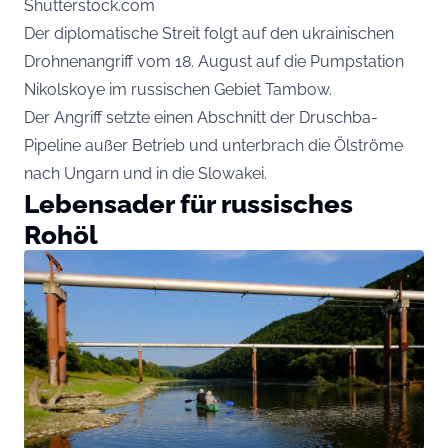
Shutterstock.com
Der diplomatische Streit folgt auf den ukrainischen
Drohnenangriff vom 18. August auf die Pumpstation
Nikolskoye im russischen Gebiet Tambow.
Der Angriff setzte einen Abschnitt der Druschba-
Pipeline außer Betrieb und unterbrach die Ölströme
nach Ungarn und in die Slowakei.
Lebensader für russisches
Rohöl