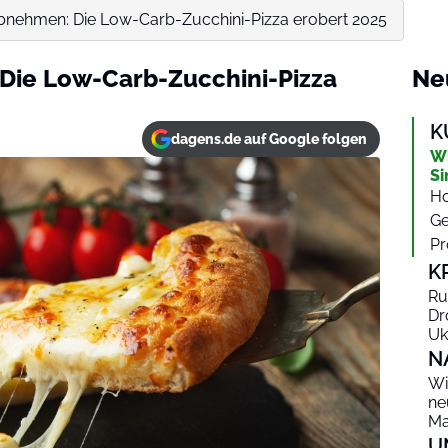
bnehmen: Die Low-Carb-Zucchini-Pizza erobert 2025
Die Low-Carb-Zucchini-Pizza
Ne
K
dagens.de auf Google folgen
Wi
Si
Ho
Ge
Pr
K
Ru
Dr
Uk
N
Wi
ne
Ma
U