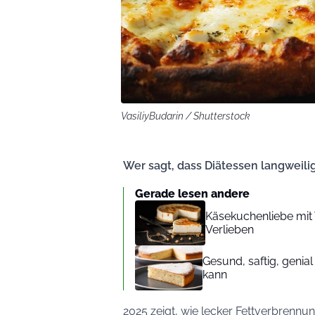
VasiliyBudarin / Shutterstock
Wer sagt, dass Diätessen langweili
Gerade lesen andere
Käsekuchenliebe mit 
Verlieben
Gesund, saftig, genia
kann
2025 zeigt, wie lecker Fettverbrennun