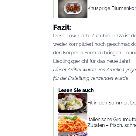
Knusprige Blumenkohl-
Fazit:
Diese Low-Carb-Zucchini-Pizza ist d
weder kompliziert noch geschmacklos s
den Körper in Form zu bringen – ohne
Lieblingsgericht für das neue Jahr!
Dieser Artikel wurde von Amalie Lynge 
für die Erstellung verwendet wurde
Lesen Sie auch
Fit in den Sommer: De
Italienische Großmutte
Zutaten – frisch, schn