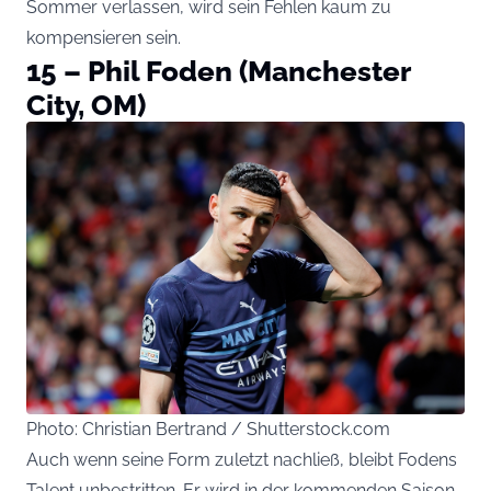
Sommer verlassen, wird sein Fehlen kaum zu
kompensieren sein.
15 – Phil Foden (Manchester
City, OM)
Photo: Christian Bertrand / Shutterstock.com
Auch wenn seine Form zuletzt nachließ, bleibt Fodens
Talent unbestritten. Er wird in der kommenden Saison