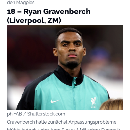
den Magpies.
18 – Ryan Gravenberch
(Liverpool, ZM)
ph.FAB / Shutterstock.com
Gravenberch hatte zunächst Anpassungsprobleme,