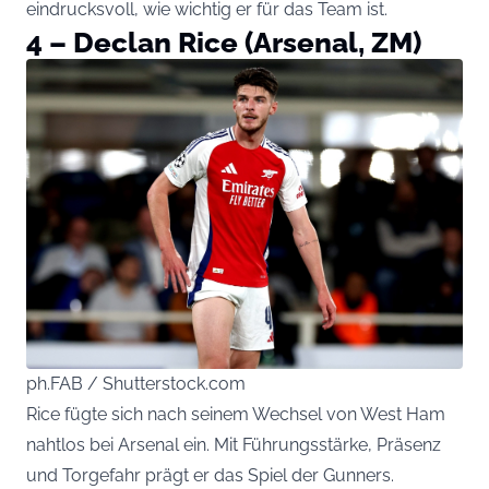
eindrucksvoll, wie wichtig er für das Team ist.
4 – Declan Rice (Arsenal, ZM)
ph.FAB / Shutterstock.com
Rice fügte sich nach seinem Wechsel von West Ham
nahtlos bei Arsenal ein. Mit Führungsstärke, Präsenz
und Torgefahr prägt er das Spiel der Gunners.