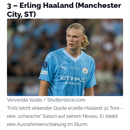
3 – Erling Haaland (Manchester
City, ST)
Ververidis Vasilis / Shutterstock.com
Trotz leicht sinkender Quote erzielte Haaland 32 Tore –
eine „schwache“ Saison auf seinem Niveau. Er bleibt
eine Ausnahmeerscheinung im Sturm.