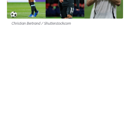
Christian Bertrand / Shutterstock.com