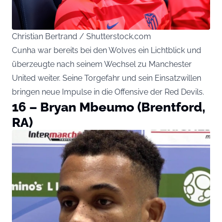
Christian Bertrand / Shutterstock.com
Cunha war bereits bei den Wolves ein Lichtblick und
überzeugte nach seinem Wechsel zu Manchester
United weiter. Seine Torgefahr und sein Einsatzwillen
bringen neue Impulse in die Offensive der Red Devils.
16 – Bryan Mbeumo (Brentford,
RA)