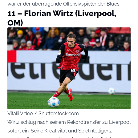
war er der überragende Offensivspieler der Blues.
11 – Florian Wirtz (Liverpool,
OM)
Vitalii Vitleo / Shutterstock.com
Wirtz schlug nach seinem Rekordtransfer zu Liverpool
sofort ein. Seine Kreativität und Spielintelligenz