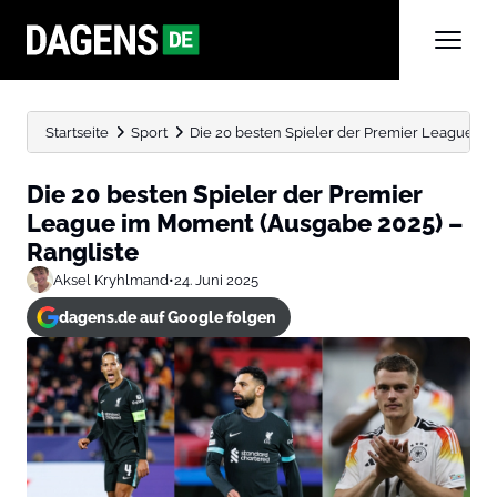
Startseite
Sport
Die 20 besten Spieler der Premier League im
Die 20 besten Spieler der Premier
League im Moment (Ausgabe 2025) –
Rangliste
Aksel Kryhlmand
•
24. Juni 2025
dagens.de auf Google folgen