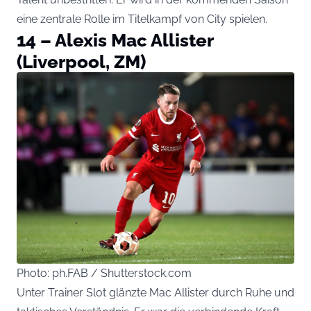
eine zentrale Rolle im Titelkampf von City spielen.
14 – Alexis Mac Allister
(Liverpool, ZM)
Photo: ph.FAB / Shutterstock.com
Unter Trainer Slot glänzte Mac Allister durch Ruhe und