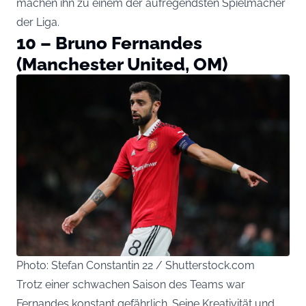
machen ihn zu einem der aufregendsten Spielmacher
der Liga.
10 – Bruno Fernandes
(Manchester United, OM)
Photo: Stefan Constantin 22 / Shutterstock.com
Trotz einer schwachen Saison des Teams war
Fernandes konstant gefährlich. Seine Kreativität und