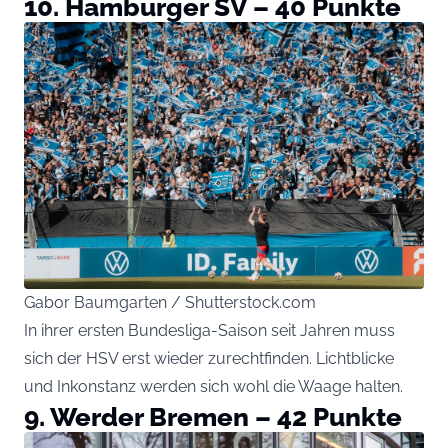
10. Hamburger SV – 40 Punkte
Gabor Baumgarten / Shutterstock.com
In ihrer ersten Bundesliga-Saison seit Jahren muss
sich der HSV erst wieder zurechtfinden. Lichtblicke
und Inkonstanz werden sich wohl die Waage halten.
9. Werder Bremen – 42 Punkte