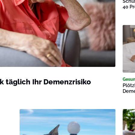
Schl
40 P
Gesun
k täglich Ihr Demenzrisiko
Plötz
Deme