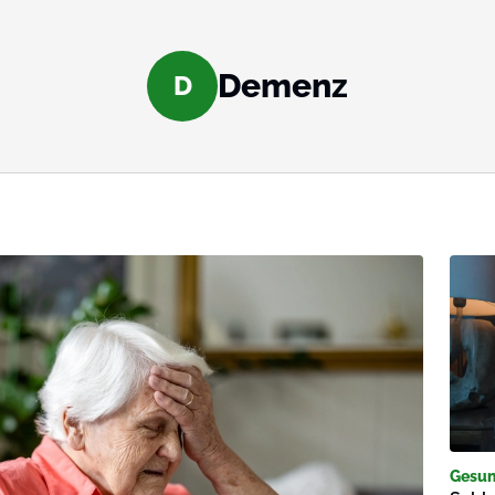
Demenz
D
Gesun